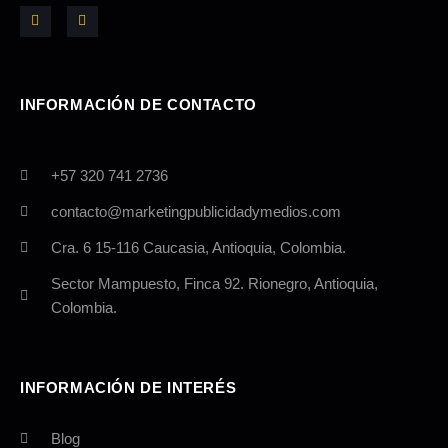
c
s
e
t
b
a
o
g
o
r
k
a
-
m
INFORMACIÓN DE CONTACTO
f
+57 320 741 2736
contacto@marketingpublicidadymedios.com
Cra. 6 15-116 Caucasia, Antioquia, Colombia.
Sector Mampuesto, Finca 92. Rionegro, Antioquia,
Colombia.
INFORMACIÓN DE INTERÉS
Blog