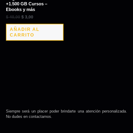
+1.500 GB Cursos –
Ebooks y más
$
40,00
$
3,00
AÑADIR AL
CARRITO
Siempre será un placer poder brindarte una atención personalizada.
No dudes en contactarnos.
F
I
a
n