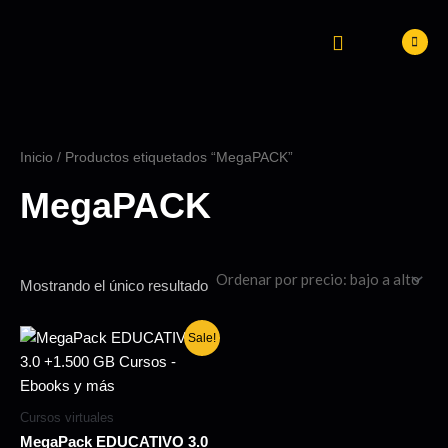
Ir
al
contenido
PUBLICIDAD BTL
MARKETING DIGITAL
TRABAJA CON NOSOTROS
Inicio
/ Productos etiquetados “MegaPACK”
MegaPACK
Mostrando el único resultado
Original
Current
Sale!
price
price
was:
is:
$ 40,00.
$ 3,00.
Cursos virtuales
MegaPack EDUCATIVO 3.0