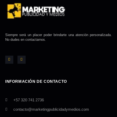
Siempre será un placer poder brindarte una atención personalizada.
No dudes en contactarnos.
F
I
a
n
c
s
e
t
b
a
o
g
o
r
k
a
-
m
INFORMACIÓN DE CONTACTO
f
+57 320 741 2736
contacto@marketingpublicidadymedios.com