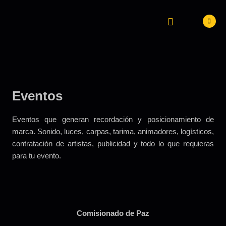
Ir
al
contenido
PUBLICIDAD BTL
MARKETING DIGITAL
TRABAJA CON NOSOTROS
Eventos
Eventos que generan recordación y posicionamiento de
marca. Sonido, luces, carpas, tarima, animadores, logísticos,
contratación de artistas, publicidad y todo lo que requieras
para tu evento.
Comisionado de Paz