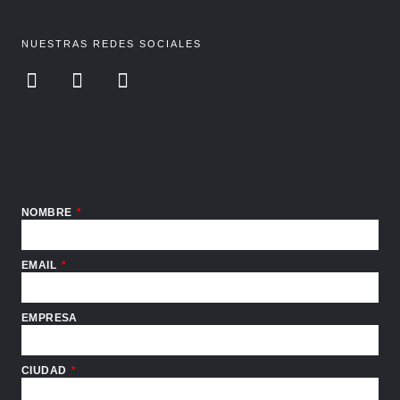
NUESTRAS REDES SOCIALES
F
I
Y
a
n
o
c
s
u
e
t
t
b
a
u
o
g
b
o
r
e
NOMBRE
k
a
m
EMAIL
EMPRESA
CIUDAD